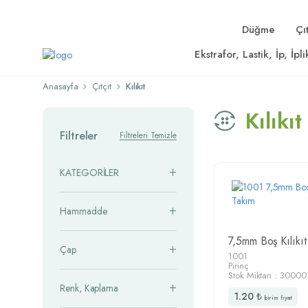
Düğme
Çıt
Ekstrafor, Lastik, İp, İpli
Anasayfa
Çıtçıt
Kılıkıt
Kılıkıt
Filtreler
Filtreleri Temizle
KATEGORİLER
Hammadde
7,5mm Boş Kılıkıt
Çap
1001
Pirinç
Stok Miktarı : 30000
Renk, Kaplama
1.20
₺
birim fiyat