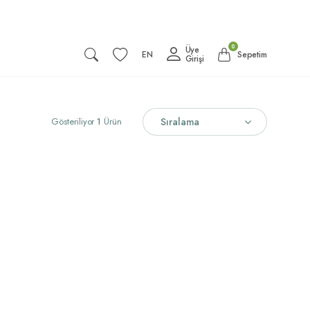
0
Üye
EN
Sepetim
Girişi
Gösteriliyor
1
Ürün
Sıralama