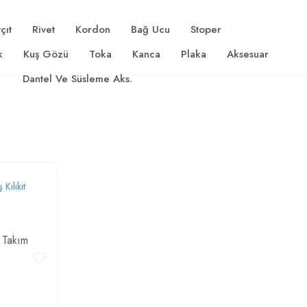
çıt
Rivet
Kordon
Bağ Ucu
Stoper
k
Kuş Gözü
Toka
Kanca
Plaka
Aksesuar
Dantel Ve Süsleme Aks.
 Takım