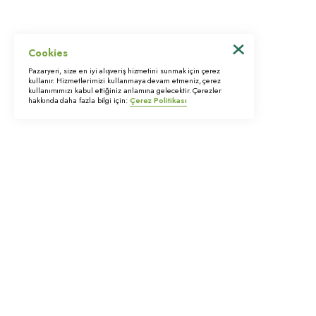
Veri Sahibi Bilgi Talebi
Cookies
Pazaryeri, size en iyi alışveriş hizmetini sunmak için çerez
© 2022 Trimstore. Tüm hakları saklıdır
kullanır. Hizmetlerimizi kullanmaya devam etmeniz, çerez
kullanımımızı kabul ettiğiniz anlamına gelecektir. Çerezler
hakkında daha fazla bilgi için:
Çerez Politikası