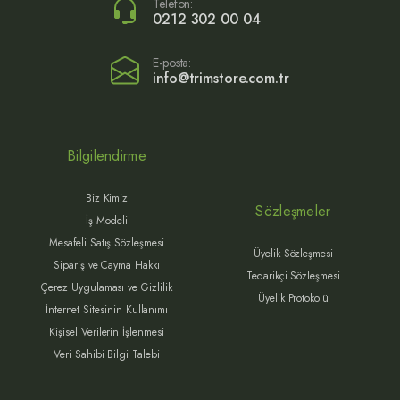
Telefon:
0212 302 00 04
E-posta:
info@trimstore.com.tr
Bilgilendirme
Biz Kimiz
Sözleşmeler
İş Modeli
Mesafeli Satış Sözleşmesi
Üyelik Sözleşmesi
Sipariş ve Cayma Hakkı
Tedarikçi Sözleşmesi
Çerez Uygulaması ve Gizlilik
Üyelik Protokolü
İnternet Sitesinin Kullanımı
Kişisel Verilerin İşlenmesi
Veri Sahibi Bilgi Talebi