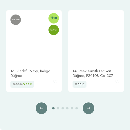
%
10
Tükendi
İndirim
Telefon:
0212 302 00 04
16L Sedefli Navy, İndigo
14L Mavi Simitli Lacivert
Düğme
Düğme, PG1108 Col 307
E-posta:
0.18
₺
0.15
₺
0.15
₺
info@trimstore.com.tr
Bilgilendirme
Biz Kimiz