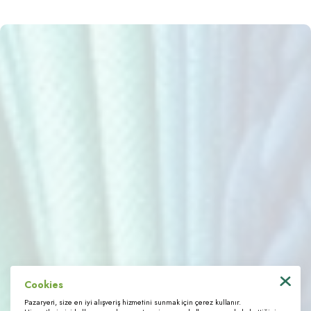
Sözleşmeler
İş Modeli
Mesafeli Satış Sözleşmesi
Üyelik Sözleşmesi
Sipariş ve Cayma Hakkı
Tedarikçi Sözleşmesi
Çerez Uygulaması ve Gizlilik
Üyelik Protokolü
İnternet Sitesinin Kullanımı
Kişisel Verilerin İşlenmesi
Veri Sahibi Bilgi Talebi
İletişim
Bağlantılı Linkler
Bize Ulaşın
Tedarikçi Portalı
KVKK Başvuru Formu
Cookies
© 2022 Trimstore. Tüm hakları saklıdır
Pazaryeri, size en iyi alışveriş hizmetini sunmak için çerez kullanır.