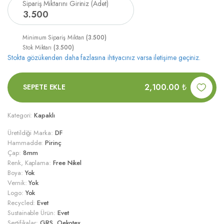
Sipariş Miktarını Giriniz (Adet)
3
.
500
Minimum Sipariş Miktarı
(3.500)
Stok Miktarı
(3.500)
Stokta gözükenden daha fazlasına ihtiyacınız varsa iletişime geçiniz.
2,100.00
₺
SEPETE EKLE
Kategori:
Kapaklı
Üretildiği Marka:
DF
Hammadde:
Pirinç
Çap:
8mm
Renk, Kaplama:
Free Nikel
Boya:
Yok
Vernik:
Yok
Logo:
Yok
Recycled:
Evet
Sustainable Ürün:
Evet
Sertifikalar:
GRS ,Oekotex