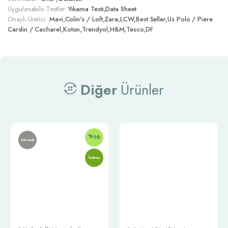
Uygulanabilir Testler:
Yıkama Testi,Data Sheet
Onaylı Üretici:
Mavi,Colin's / Loft,Zara,LCW,Best Seller,Us Polo / Piere
Cardin / Cacharel,Koton,Trendyol,H&M,Tesco,DF
Diğer
Ürünler
%
10
Tükendi
İndirim
Telefon:
0212 302 00 04
E-posta:
info@trimstore.com.tr