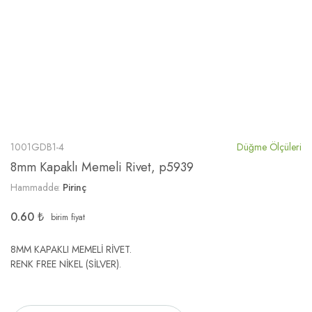
1001GDB1-4
Düğme Ölçüleri
8mm Kapaklı Memeli Rivet, p5939
Hammadde:
Pirinç
0.60
₺
birim fiyat
8MM KAPAKLI MEMELİ RİVET.
RENK FREE NİKEL (SİLVER).