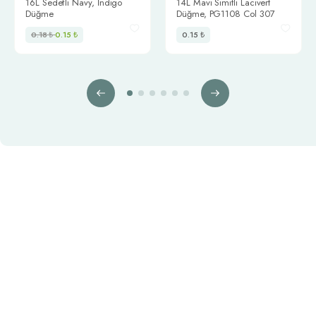
16L Sedefli Navy, İndigo
14L Mavi Simitli Lacivert
Düğme
Düğme, PG1108 Col 307
0.18
₺
0.15
₺
0.15
₺
Bilgilendirme
Biz Kimiz
Sözleşmeler
İş Modeli
Mesafeli Satış Sözleşmesi
Üyelik Sözleşmesi
Sipariş ve Cayma Hakkı
Tedarikçi Sözleşmesi
Çerez Uygulaması ve Gizlilik
Üyelik Protokolü
İnternet Sitesinin Kullanımı
Kişisel Verilerin İşlenmesi
Veri Sahibi Bilgi Talebi
İletişim
Bağlantılı Linkler
Bize Ulaşın
Tedarikçi Portalı
KVKK Başvuru Formu