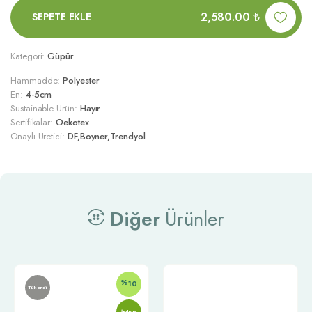
2,580.00
₺
SEPETE EKLE
Kategori:
Güpür
Hammadde:
Polyester
En:
4-5cm
Sustainable Ürün:
Hayır
Sertifikalar:
Oekotex
Onaylı Üretici:
DF,Boyner,Trendyol
Diğer
Ürünler
%
10
Tükendi