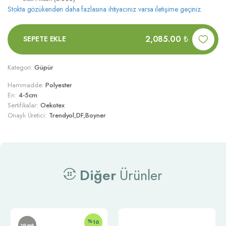
Stokta gözükenden daha fazlasına ihtiyacınız varsa iletişime geçiniz.
2,085.00
₺
SEPETE EKLE
Kategori:
Güpür
Hammadde:
Polyester
En:
4-5cm
Sertifikalar:
Oekotex
Onaylı Üretici:
Trendyol,DF,Boyner
Diğer
Ürünler
%
10
Tükendi