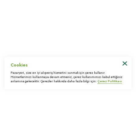
İletişim
Bağlantılı Linkler
Bize Ulaşın
Tedarikçi Portalı
KVKK Başvuru Formu
Cookies
© 2022 Trimstore. Tüm hakları saklıdır
Pazaryeri, size en iyi alışveriş hizmetini sunmak için çerez kullanır.
Hizmetlerimizi kullanmaya devam etmeniz, çerez kullanımımızı kabul ettiğiniz
anlamına gelecektir. Çerezler hakkında daha fazla bilgi için:
Çerez Politikası