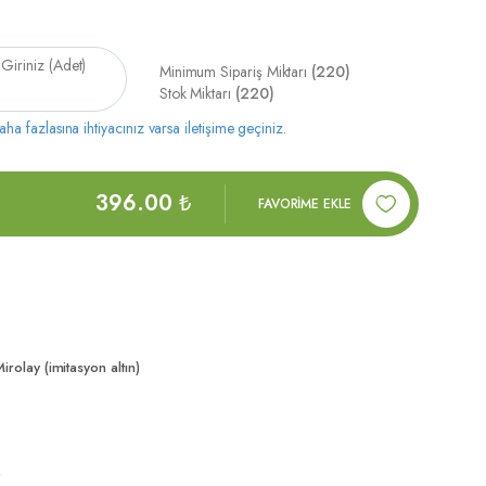
 Giriniz (Adet)
Minimum Sipariş Miktarı
(220)
Stok Miktarı
(220)
a fazlasına ihtiyacınız varsa iletişime geçiniz.
396.00
₺
FAVORİME EKLE
Mirolay (imitasyon altın)
t