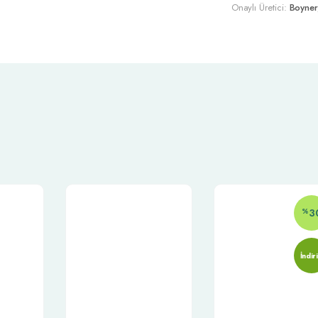
Onaylı Üretici:
Boyner
%
3
İndir