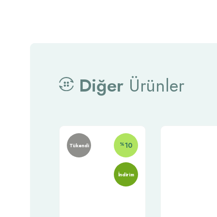
Diğer
Ürünler
%
10
Tükendi
İndirim