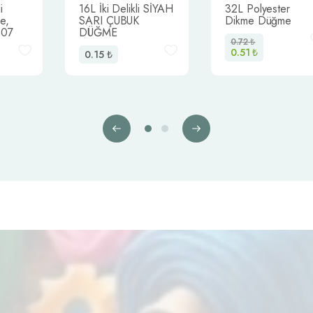
i
16L İki Delikli SİYAH
32L Polyester
e,
SARI ÇUBUK
Dikme Düğme
307
DÜĞME
0.72
₺
0.51
₺
0.15
₺