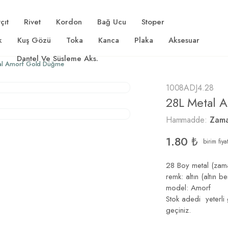
çıt
Rivet
Kordon
Bağ Ucu
Stoper
k
Kuş Gözü
Toka
Kanca
Plaka
Aksesuar
Dantel Ve Süsleme Aks.
al Amorf Gold Düğme
1008ADJ4.28
28L Metal 
Hammadde:
Zam
1.80
₺
birim fiya
28 Boy metal (zam
remk: altın (altın be
model: Amorf
Stok adedi yeterli g
geçiniz.