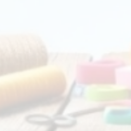
Bilgilendirme
Telefon:
0212 302 00 04
Biz Kimiz
İş Modeli
E-posta:
info@trimstore.com.tr
Mesafeli Satış Sözleşmesi
Sipariş ve Cayma Hakkı
Çerez Uygulaması ve Gizli
İnternet Sitesinin Kullanımı
Kişisel Verilerin İşlenmesi
Veri Sahibi Bilgi Talebi