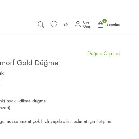
0
Üye
EN
Sepetim
Girişi
Düğme Ölçüleri
Amorf Gold Düğme
ak
t
ak) ayaklı dikme düğme.
nzeri)
elmezse imalat çok hızlı yapılabilir, teslimat için iletişime