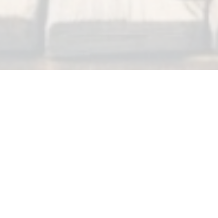
Aradığınızı bulamadınız mı?
Bize Ulaşın
Sizi Arayalım