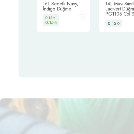
 İmitasyon
16L Sedefli Navy,
14L Mavi Simitl
3633 /
İndigo Düğme
Lacivert Düğm
 1414
PG1108 Col 
0.18
₺
0.15
₺
0.15
₺