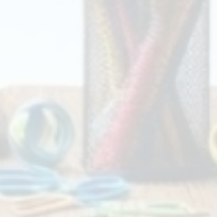
 Linkler
İletişim
rtalı
Bize Ulaşın
KVKK Başvuru Formu