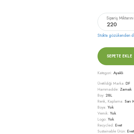
Sipariş Miktarını
220
Stokta gözükenden dah
SEPETE EKLE
Kategori:
Ayaklı
Üretildiği Marka:
DF
Hammadde:
Zamak
Boy:
28L
Renk, Kaplama:
Sarı 
Boya:
Yok
Vernik:
Yok
Logo:
Yok
Recycled:
Evet
Sustainable Ürün:
Eve