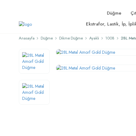
Düğme
Çıt
Ekstrafor, Lastik, İp, İpli
Anasayfa
Düğme
Dikme Düğme
Ayaklı
1008
28L Met