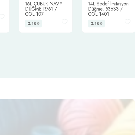
16L ÇUBUK NAVY
14L Sedef İmitasyon
DÜĞME R761 /
Düğme, 53633 /
COL 107
COL 1401
0.18
₺
0.18
₺