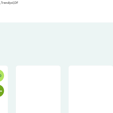
,Trendyol,DF
0
im