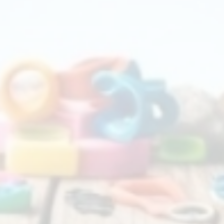
Sözleşmeler
Bağlantılı
Üyelik Sözleşmesi
Tedarikçi Po
Tedarikçi Sözleşmesi
Üyelik Protokolü
lik