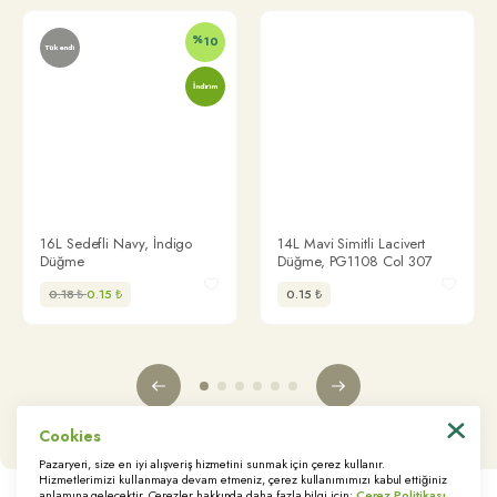
İş Modeli
Mesafeli Satış Sözleşmesi
%
Üyelik Sözleşmesi
10
Tükendi
Sipariş ve Cayma Hakkı
Tedarikçi Sözleşmesi
Çerez Uygulaması ve Gizlilik
İndirim
Üyelik Protokolü
İnternet Sitesinin Kullanımı
Kişisel Verilerin İşlenmesi
Veri Sahibi Bilgi Talebi
İletişim
16L Sedefli Navy, İndigo
14L Mavi Simitli Lacivert
Bağlantılı Linkler
Düğme
Düğme, PG1108 Col 307
Bize Ulaşın
0.18
₺
0.15
₺
0.15
₺
Tedarikçi Portalı
KVKK Başvuru Formu
Cookies
© 2022 Trimstore. Tüm hakları saklıdır
Pazaryeri, size en iyi alışveriş hizmetini sunmak için çerez kullanır.
Hizmetlerimizi kullanmaya devam etmeniz, çerez kullanımımızı kabul ettiğiniz
anlamına gelecektir. Çerezler hakkında daha fazla bilgi için:
Çerez Politikası