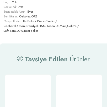
Logo:
Yok
Recycled:
Evet
Sustainable Ürün:
Evet
Sertifikalar:
Oekotex,GRS
Onaylı Üretici:
Us Polo / Piere Cardin /
Cacharel,Koton,Trendyol,H&M,Tesco,DF,Mavi,Colin's /
Loft,Zara,LCW,Best Seller
Tavsiye Edilen
Ürünler