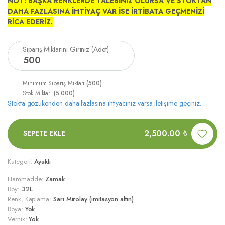
NOT: BAŞKA RENKLERDE TALEBİNİZ OLURSA VE STOKTAN
DAHA FAZLASINA İHTİYAÇ VAR İSE İRTİBATA GEÇMENİZİ
RİCA EDERİZ.
Sipariş Miktarını Giriniz (Adet)
500
Minimum Sipariş Miktarı
(500)
Stok Miktarı
(5.000)
Stokta gözükenden daha fazlasına ihtiyacınız varsa iletişime geçiniz.
2,500.00
₺
SEPETE EKLE
Kategori:
Ayaklı
Hammadde:
Zamak
Boy:
32L
Renk, Kaplama:
Sarı Mirolay (imitasyon altın)
Boya:
Yok
Vernik:
Yok