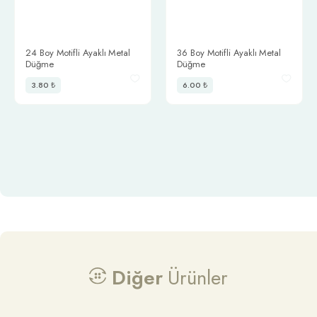
24 Boy Motifli Ayaklı Metal
36 Boy Motifli Ayaklı Metal
Düğme
Düğme
3.80
₺
6.00
₺
Telefon:
0212 302 00 04
E-posta:
info@trimstore.com.tr
Bilgilendirme
Diğer
Ürünler
Biz Kimiz
Sözleşmeler