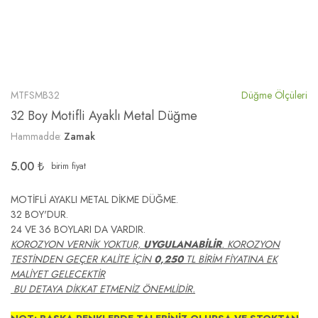
MTFSMB32
Düğme Ölçüleri
32 Boy Motifli Ayaklı Metal Düğme
Hammadde:
Zamak
5.00
₺
birim fiyat
MOTİFLİ AYAKLI METAL DİKME DÜĞME.
32 BOY'DUR.
24 VE 36 BOYLARI DA VARDIR.
KOROZYON VERNİK YOKTUR,
UYGULANABİLİR
. KOROZYON
TESTİNDEN GEÇER KALİTE İÇİN
0,250
TL BİRİM FİYATINA EK
MALİYET GELECEKTİR
BU DETAYA DİKKAT ETMENİZ ÖNEMLİDİR.