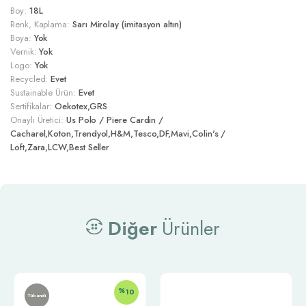
Boy:
18L
Renk, Kaplama:
Sarı Mirolay (imitasyon altın)
Boya:
Yok
Vernik:
Yok
Logo:
Yok
Recycled:
Evet
Sustainable Ürün:
Evet
Sertifikalar:
Oekotex,GRS
Onaylı Üretici:
Us Polo / Piere Cardin /
Cacharel,Koton,Trendyol,H&M,Tesco,DF,Mavi,Colin's /
Loft,Zara,LCW,Best Seller
Diğer
Ürünler
%
10
Tükendi