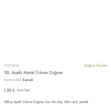
TSZ13446
Düğme Ölçüleri
18L Ayaklı Metal Dikme Düğme
Hammadde:
Zamak
1.30
₺
birim fiyat
18Boy Ayaklı Dikme Düğme. Sarı Mirolay, Altın renk, parlak.