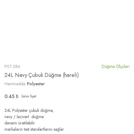
PST-284
Düğme Ölçüleri
24L Navy Çubuk Düğme (hareli)
Hammadde:
Polyester
0.45
₺
birim fiyat
24L Polyester çubuk düğme,
navy / lacivert düğme
devamı üretilebilir.
markaların test standartlarını sağlar