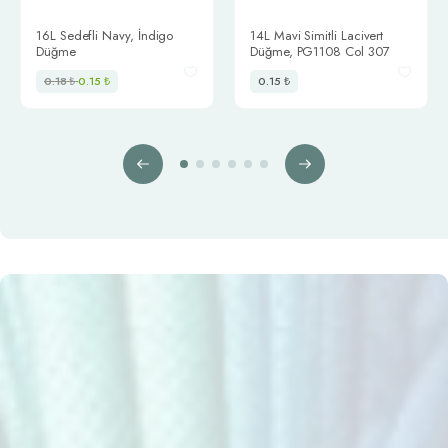
info@trimstore.com.tr
16L Sedefli Navy, İndigo
14L Mavi Simitli Lacivert
Düğme
Düğme, PG1108 Col 307
0.18
₺
0.15
₺
0.15
₺
Bilgilendirme
Biz Kimiz
Sözleşmeler
İş Modeli
Mesafeli Satış Sözleşmesi
Üyelik Sözleşmesi
Sipariş ve Cayma Hakkı
Tedarikçi Sözleşmesi
Çerez Uygulaması ve Gizlilik
Üyelik Protokolü
İnternet Sitesinin Kullanımı
Kişisel Verilerin İşlenmesi
Veri Sahibi Bilgi Talebi
İletişim
Bağlantılı Linkler
Bize Ulaşın