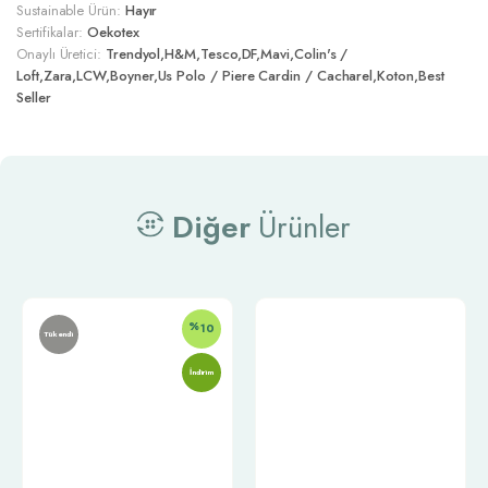
Sustainable Ürün:
Hayır
Sertifikalar:
Oekotex
Onaylı Üretici:
Trendyol,H&M,Tesco,DF,Mavi,Colin's /
Loft,Zara,LCW,Boyner,Us Polo / Piere Cardin / Cacharel,Koton,Best
Seller
Diğer
Ürünler
%
10
Tükendi
İndirim
Telefon:
0212 302 00 04
E-posta: