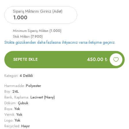
Sipariş Miktarını Giriniz (Adet)
1
.
000
Minimum Sipariş Miktarı
(1.000)
Stok Miktarı
(7.900)
Stokta gözükenden daha fazlasına ihtiyacınız varsa iletişime geçiniz.
450.00
₺
SEPETE EKLE
Kategori:
4 Delikli
Hammadde:
Polyester
Boy:
24L
Renk, Kaplama:
Lacivert (Navy)
Döküm:
Çubuk
Boya:
Yok
Vernik:
Yok
Logo:
Yok
Recycled:
Hayır