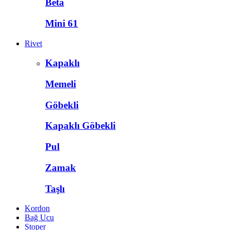
Beta
Mini 61
Rivet
Kapaklı
Memeli
Göbekli
Kapaklı Göbekli
Pul
Zamak
Taşlı
Kordon
Bağ Ucu
Stoper