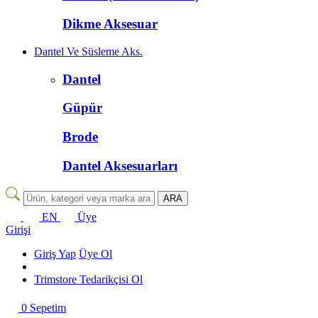
Dikme Aksesuar
Dantel Ve Süsleme Aks.
Dantel
Güpür
Brode
Dantel Aksesuarları
EN
Üye
Girişi
Giriş Yap
Üye Ol
Trimstore Tedarikçisi Ol
0
Sepetim