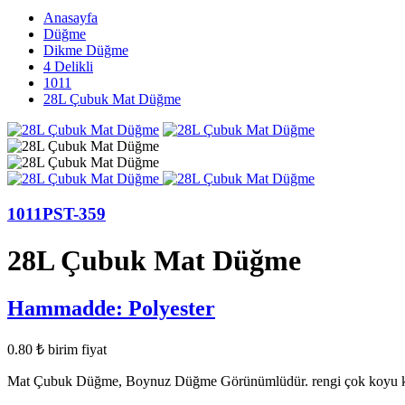
Anasayfa
Düğme
Dikme Düğme
4 Delikli
1011
28L Çubuk Mat Düğme
1011PST-359
28L Çubuk Mat Düğme
Hammadde:
Polyester
0.80
₺
birim fiyat
Mat Çubuk Düğme, Boynuz Düğme Görünümlüdür. rengi çok koyu kah