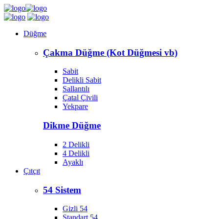
Düğme
Çakma Düğme (Kot Düğmesi vb)
Sabit
Delikli Sabit
Sallantılı
Çatal Çivili
Yekpare
Dikme Düğme
2 Delikli
4 Delikli
Ayaklı
Çıtçıt
54 Sistem
Gizli 54
Standart 54