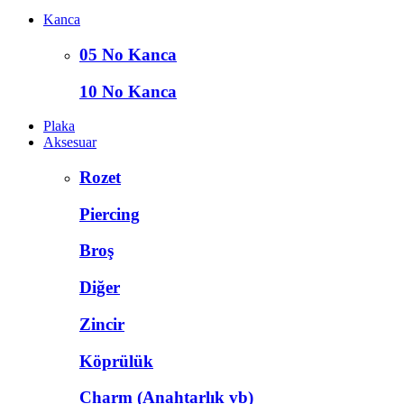
Kanca
05 No Kanca
10 No Kanca
Plaka
Aksesuar
Rozet
Piercing
Broş
Diğer
Zincir
Köprülük
Charm (Anahtarlık vb)