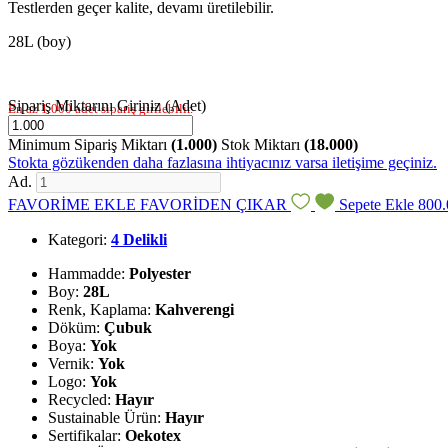
Testlerden geçer kalite, devamı üretilebilir.
28L (boy)
Sipariş Miktarını Giriniz (Adet)
En az 1.000 adet sipariş girilebilir.
Minimum Sipariş Miktarı
(1.000)
Stok Miktarı
(18.000)
Stokta gözükenden daha fazlasına ihtiyacınız varsa iletişime geçiniz.
Ad.
FAVORİME EKLE
FAVORİDEN ÇIKAR
Sepete Ekle
800.
Kategori:
4 Delikli
Hammadde:
Polyester
Boy:
28L
Renk, Kaplama:
Kahverengi
Döküm:
Çubuk
Boya:
Yok
Vernik:
Yok
Logo:
Yok
Recycled:
Hayır
Sustainable Ürün:
Hayır
Sertifikalar:
Oekotex