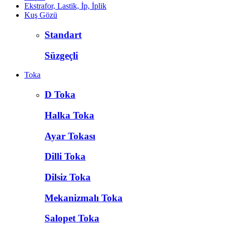
Ekstrafor, Lastik, İp, İplik
Kuş Gözü
Standart
Süzgeçli
Toka
D Toka
Halka Toka
Ayar Tokası
Dilli Toka
Dilsiz Toka
Mekanizmalı Toka
Salopet Toka