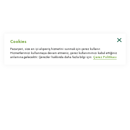
Tedarikçi Portalı
KVKK Başvuru Formu
© 2022 Trimstore. Tüm hakları saklıdır
Cookies
Pazaryeri, size en iyi alışveriş hizmetini sunmak için çerez kullanır.
Hizmetlerimizi kullanmaya devam etmeniz, çerez kullanımımızı kabul ettiğiniz
anlamına gelecektir. Çerezler hakkında daha fazla bilgi için:
Çerez Politikası