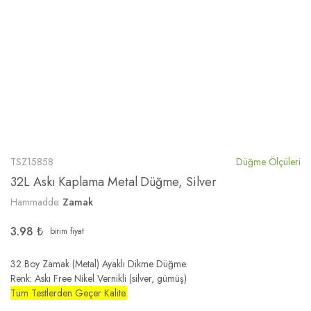
TSZ15858
Düğme Ölçüleri
32L Askı Kaplama Metal Düğme, Silver
Hammadde:
Zamak
3.98
₺
birim fiyat
32 Boy Zamak (Metal) Ayaklı Dikme Düğme.
Renk: Askı Free Nikel Vernikli (silver, gümüş)
Tüm Testlerden Geçer Kalite.