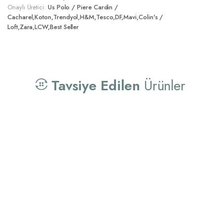
Onaylı Üretici:
Us Polo / Piere Cardin /
Cacharel,Koton,Trendyol,H&M,Tesco,DF,Mavi,Colin's /
Loft,Zara,LCW,Best Seller
Tavsiye Edilen
Ürünler