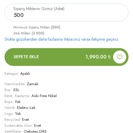
Sipariş Miktarını Giriniz (Adet)
Minimum Sipariş Miktarı
(500)
Stok Miktarı
(3.000)
Stokta gözükenden daha fazlasına ihtiyacınız varsa iletişime geçiniz.
1,990.00
₺
SEPETE EKLE
Kategori:
Ayaklı
Hammadde:
Zamak
Boy:
32L
Renk, Kaplama:
Askı Free Nikel
Boya:
Yok
Vernik:
Elektro Lak
Logo:
Yok
Recycled:
Evet
Sustainable Ürün:
Evet
Sertifikalar:
Oekotex,GRS