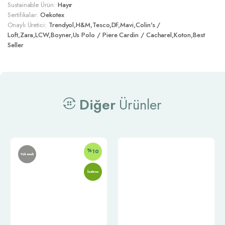
Sustainable Ürün:
Hayır
Sertifikalar:
Oekotex
Onaylı Üretici:
Trendyol,H&M,Tesco,DF,Mavi,Colin's /
Loft,Zara,LCW,Boyner,Us Polo / Piere Cardin / Cacharel,Koton,Best
Seller
Diğer
Ürünler
%
10
Tükendi
İndirim
Telefon:
0212 302 00 04
E-posta: