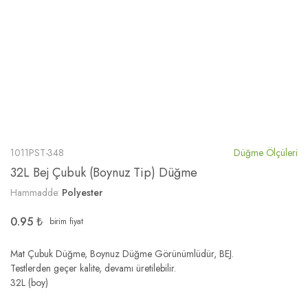
1011PST-348
Düğme Ölçüleri
32L Bej Çubuk (Boynuz Tip) Düğme
Hammadde:
Polyester
0.95
₺
birim fiyat
Mat Çubuk Düğme, Boynuz Düğme Görünümlüdür, BEJ.
Testlerden geçer kalite, devamı üretilebilir.
32L (boy)