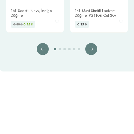
info@trimstore.com.tr
16L Sedefli Navy, İndigo
14L Mavi Simitli Lacivert
Düğme
Düğme, PG1108 Col 307
0.18
₺
0.15
₺
0.15
₺
Bilgilendirme
Biz Kimiz
Sözleşmeler
İş Modeli
Mesafeli Satış Sözleşmesi
Üyelik Sözleşmesi
Sipariş ve Cayma Hakkı
Tedarikçi Sözleşmesi
Çerez Uygulaması ve Gizlilik
Üyelik Protokolü
İnternet Sitesinin Kullanımı
Kişisel Verilerin İşlenmesi
Veri Sahibi Bilgi Talebi
İletişim
Bağlantılı Linkler
Bize Ulaşın