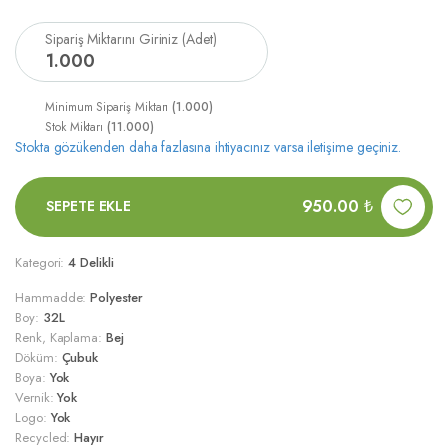
Sipariş Miktarını Giriniz (Adet)
1
.
000
Minimum Sipariş Miktarı
(1.000)
Stok Miktarı
(11.000)
Stokta gözükenden daha fazlasına ihtiyacınız varsa iletişime geçiniz.
950.00
₺
SEPETE EKLE
Kategori:
4 Delikli
Hammadde:
Polyester
Boy:
32L
Renk, Kaplama:
Bej
Döküm:
Çubuk
Boya:
Yok
Vernik:
Yok
Logo:
Yok
Recycled:
Hayır