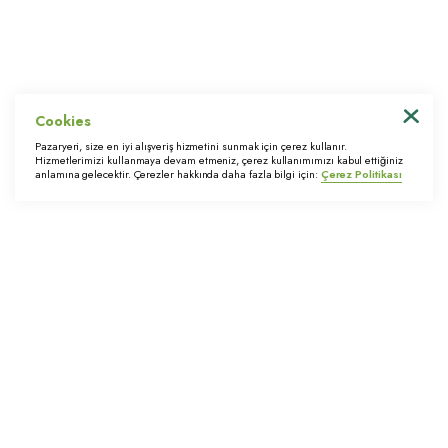
Tedarikçi Portalı
KVKK Başvuru Formu
Cookies
© 2022 Trimstore. Tüm hakları saklıdır
Pazaryeri, size en iyi alışveriş hizmetini sunmak için çerez kullanır.
Hizmetlerimizi kullanmaya devam etmeniz, çerez kullanımımızı kabul ettiğiniz
anlamına gelecektir. Çerezler hakkında daha fazla bilgi için:
Çerez Politikası